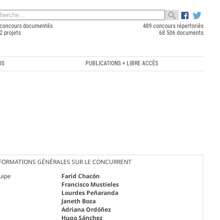
concours documentés
489 concours répertoriés
2 projets
68 506 documents
OS
PUBLICATIONS + LIBRE ACCÈS
FORMATIONS GÉNÉRALES SUR LE CONCURRENT
uipe
Farid Chacón
Francisco Mustieles
Lourdes Peñaranda
Janeth Boza
Adriana Ordóñez
Hugo Sánchez