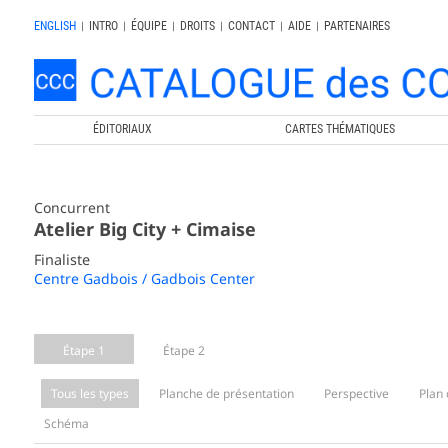
ENGLISH
|
INTRO
|
ÉQUIPE
|
DROITS
|
CONTACT
|
AIDE
|
PARTENAIRES
ÉDITORIAUX
CARTES THÉMATIQUES
Concurrent
Atelier Big City + Cimaise
Finaliste
Centre Gadbois / Gadbois Center
Étape 1
Étape 2
Tous les types
Planche de présentation
Perspective
Plan 
Schéma