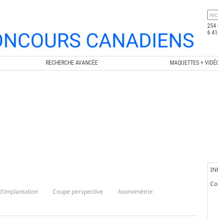
254 
6 41
RECHERCHE AVANCÉE
MAQUETTES + VIDÉ
IN
Co
d'implantation
Coupe perspective
Axonométrie