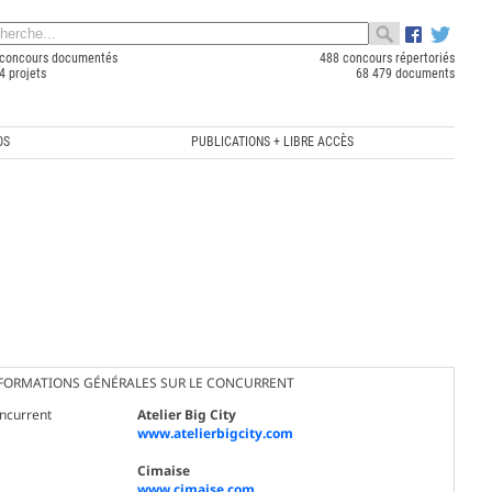
concours documentés
488 concours répertoriés
4 projets
68 479 documents
OS
PUBLICATIONS + LIBRE ACCÈS
FORMATIONS GÉNÉRALES SUR LE CONCURRENT
ncurrent
Atelier Big City
www.atelierbigcity.com
Cimaise
www.cimaise.com