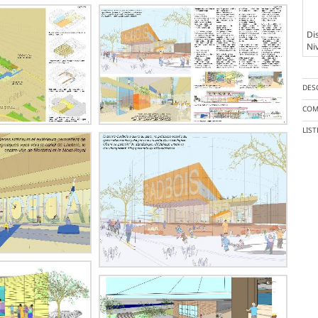
Dis
Ni
DES
COM
LIS