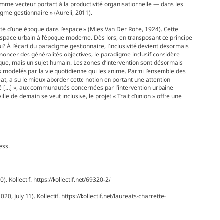
 comme vecteur portant à la productivité organisationnelle — dans les
gme gestionnaire » (Aureli, 2011).
onté d’une époque dans l’espace » (Mies Van Der Rohe, 1924). Cette
l’espace urbain à l’époque moderne. Dès lors, en transposant ce principe
ui? À l’écart du paradigme gestionnaire, l’inclusivité devient désormais
’énoncer des généralités objectives, le paradigme inclusif considère
ique, mais un sujet humain. Les zones d’intervention sont désormais
 modelés par la vie quotidienne qui les anime. Parmi l’ensemble des
at, a su le mieux aborder cette notion en portant une attention
té […] », aux communautés concernées par l’intervention urbaine
ville de demain se veut inclusive, le projet « Trait d’union » offre une
ess.
. Kollectif. https://kollectif.net/69320-2/
, July 11). Kollectif. https://kollectif.net/laureats-charrette-