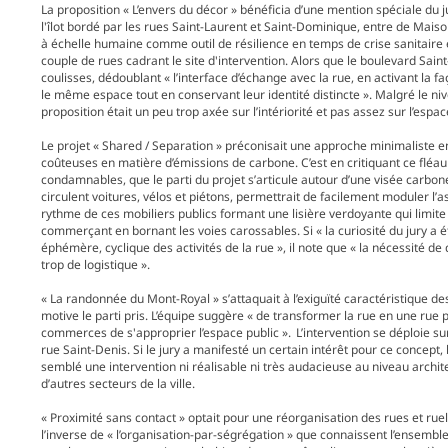
La proposition « L’envers du décor » bénéficia d’une mention spéciale du jur
l'îlot bordé par les rues Saint-Laurent et Saint-Dominique, entre de Mai
à échelle humaine comme outil de résilience en temps de crise sanitaire e
couple de rues cadrant le site d'intervention. Alors que le boulevard Sain
coulisses, dédoublant « l’interface d’échange avec la rue, en activant l
le même espace tout en conservant leur identité distincte ». Malgré le ni
proposition était un peu trop axée sur l’intériorité et pas assez sur l’espac
Le projet « Shared / Separation » préconisait une approche minimaliste 
coûteuses en matière d’émissions de carbone. C’est en critiquant ce fléa
condamnables, que le parti du projet s’articule autour d’une visée carbo
circulent voitures, vélos et piétons, permettrait de facilement moduler l’a
rythme de ces mobiliers publics formant une lisière verdoyante qui limite le
commerçant en bornant les voies carossables. Si « la curiosité du jury a 
éphémère, cyclique des activités de la rue », il note que « la nécessité d
trop de logistique ».
« La randonnée du Mont-Royal » s’attaquait à l’exiguïté caractéristique d
motive le parti pris. L’équipe suggère « de transformer la rue en une rue p
commerces de s'approprier l’espace public ». L’intervention se déploie su
rue Saint-Denis. Si le jury a manifesté un certain intérêt pour ce concept
semblé une intervention ni réalisable ni très audacieuse au niveau archite
d’autres secteurs de la ville.
« Proximité sans contact » optait pour une réorganisation des rues et rue
l’inverse de « l’organisation-par-ségrégation » que connaissent l’ensembl