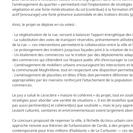
l’aménagement du quartier « permettant mal l’implantation de stratégies 
végétation et une forte minéralisation du sol [contribue] à la formation d'
actif [encourage] une forte présence automobile et des trottoirs étroits 
Ainsi, le projet se déploie en six volets :
- La végétalisation de la rue, servant à balancer l’apport énergétique des 
- La substitution des voies de transport réservées, présentement utilis
de la rue — ces interventions permettent la collaboration entre la ville 
- Le prolongement des trottoirs jusqu’aux façades joint à la création de t
- Un étalement des commerces sur le trottoir par des déploiements adapt
des commerces qui s’étendent sur l’espace public afin d'encourager la c
- L’aménagement de mobiliers urbains encourageant les interactions et 
la communauté Maghrébine, tout en respectant une disposition permettan
- L’aménagement de placettes en têtes d'îlots doit permettre d’éliminer 
appropriables par les riverains renforçant l’attachement de la population l
commerces.
Le jury a salué le caractère « mature et cohérent » du projet, tout en soul
stratégies pour aborder une variété de situations ». Il est dit toutefois q
pas aussi pertinent[es] et cohérent[es] que souhaité », mais le jury appr
(autant culturels, sanitaires et environnementaux) soient largement abor
Ce concours proposait de repenser la ville, à l’échelle du tissu urbain comm
approche renvoie aux théories de l’urbanisation de Cerdà, à des projets te
contemporaine pour trois millions d’habitants » de Le Corbusier — ces œ