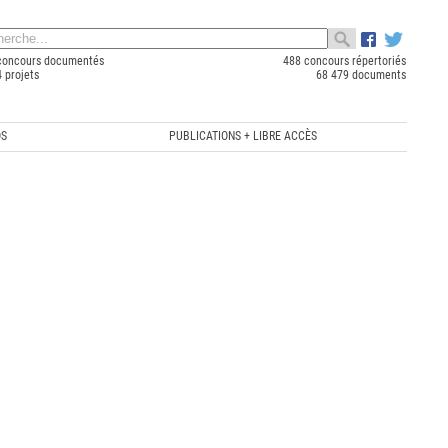
concours documentés
488 concours répertoriés
 projets
68 479 documents
OS
PUBLICATIONS + LIBRE ACCÈS