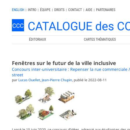
ENGLISH
|
INTRO
|
ÉQUIPE
|
DROITS
|
CONTACT
|
AIDE
|
PARTENAIRES
ÉDITORIAUX
CARTES THÉMATIQUES
Fenêtres sur le futur de la ville inclusive
Concours inter-universitaire : Repenser la rue commerciale 
street
par
Lucas Ouellet
,
Jean-Pierre Chupin
, publié le 2022-08-11
Lancé le 15 juin 2020, ce concours d’idées, adressé aux étudiant·es des q