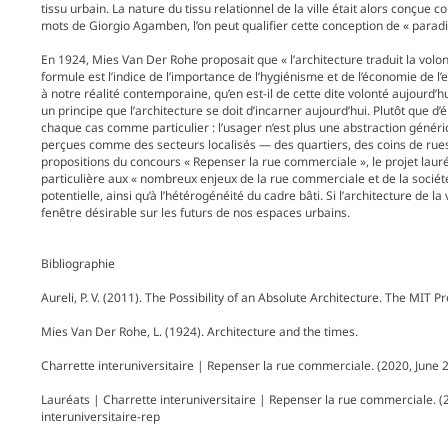
tissu urbain. La nature du tissu relationnel de la ville était alors conçue
mots de Giorgio Agamben, l’on peut qualifier cette conception de « paradi
En 1924, Mies Van Der Rohe proposait que « l’architecture traduit la vol
formule est l’indice de l’importance de l’hygiénisme et de l’économie de 
à notre réalité contemporaine, qu’en est-il de cette dite volonté aujourd’h
un principe que l’architecture se doit d’incarner aujourd’hui. Plutôt que d
chaque cas comme particulier : l’usager n’est plus une abstraction génér
perçues comme des secteurs localisés — des quartiers, des coins de rues
propositions du concours « Repenser la rue commerciale », le projet lauré
particulière aux « nombreux enjeux de la rue commerciale et de la socié
potentielle, ainsi qu’à l’hétérogénéité du cadre bâti. Si l’architecture de la 
fenêtre désirable sur les futurs de nos espaces urbains.
Bibliographie
Aureli, P. V. (2011). The Possibility of an Absolute Architecture. The MIT Pr
Mies Van Der Rohe, L. (1924). Architecture and the times.
Charrette interuniversitaire | Repenser la rue commerciale. (2020, June 20)
Lauréats | Charrette interuniversitaire | Repenser la rue commerciale. (2020
interuniversitaire-rep