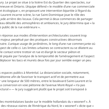
y. Le projet se situe à la lisière Est du Quartier des spectacles, sur
sonneuve et Ontario. L’équipe défend « le modèle d’une rue commerciale
t écologique », en proposant une intervention bipartite à l’égard du
t-Laurent incarne scène, la rue Saint-Dominique joue le rôle des
a façade arrière des locaux. Cela permet à deux commerces de partager
veau détaillé des atmosphères et ambiances, le jury détermina que « la
e public de la rue extérieure ».
en réponse aux modes d’intervention architecturales souvent trop
u majeur, perpétué par des pratiques constructives désormais
neutre. L’unique usage de jardinières, le long d’une rue commerçante où
spect de celle-ci. Les limites urbaines se contractent ou se dilatent au
 contact entre trottoir et rue et élargit le secteur piéton et
été piquée par l’analyse de la temporalité de l’aménagement et l’aspect
e déplacer les bacs et murets deux fois par jour semble exiger un peu
es espaces publics à Montréal. La distanciation sociale, notamment,
iétonne afin de favoriser le transport actif et de permettre aux
r une longueur de 500 mètres, entre le boulevard Saint-Laurent et la
, la conversion en voie piétonne de l’avenue Mont-Royal « n’a pas
ctural » — le jury suggérant plutôt que le projet soit transposé à
lles montréalaises basée sur le modèle hollandais du « woonerf ». À
e des réseaux viaires de l’Amérique du Nord, le « woonerf » dicte que «