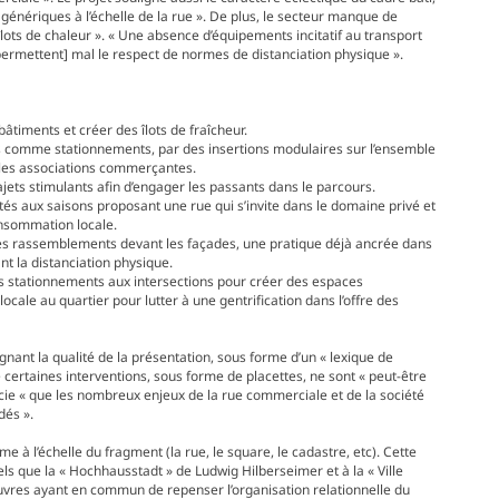
génériques à l’échelle de la rue ». De plus, le secteur manque de
îlots de chaleur ». « Une absence d’équipements incitatif au transport
[permettent] mal le respect de normes de distanciation physique ».
bâtiments et créer des îlots de fraîcheur.
ées comme stationnements, par des insertions modulaires sur l’ensemble
et les associations commerçantes.
rajets stimulants afin d’engager les passants dans le parcours.
és aux saisons proposant une rue qui s’invite dans le domaine privé et
onsommation locale.
les rassemblements devant les façades, une pratique déjà ancrée dans
t la distanciation physique.
les stationnements aux intersections pour créer des espaces
ocale au quartier pour lutter à une gentrification dans l’offre des
ignant la qualité de la présentation, sous forme d’un « lexique de
ue certaines interventions, sous forme de placettes, ne sont « peut-être
écie « que les nombreux enjeux de la rue commerciale et de la société
dés ».
e à l’échelle du fragment (la rue, le square, le cadastre, etc). Cette
ls que la « Hochhausstadt » de Ludwig Hilberseimer et à la « Ville
uvres ayant en commun de repenser l’organisation relationnelle du