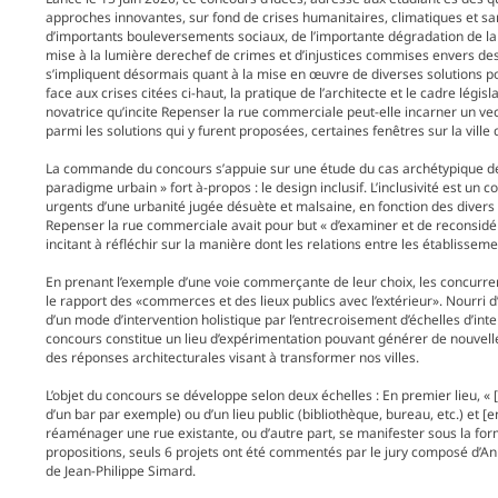
approches innovantes, sur fond de crises humanitaires, climatiques et sani
d’importants bouleversements sociaux, de l’importante dégradation de la
mise à la lumière derechef de crimes et d’injustices commises envers des m
s’impliquent désormais quant à la mise en œuvre de diverses solutions p
face aux crises citées ci-haut, la pratique de l’architecte et le cadre législ
novatrice qu’incite Repenser la rue commerciale peut-elle incarner un vect
parmi les solutions qui y furent proposées, certaines fenêtres sur la ville 
La commande du concours s’appuie sur une étude du cas archétypique de 
paradigme urbain » fort à-propos : le design inclusif. L’inclusivité est u
urgents d’une urbanité jugée désuète et malsaine, en fonction des divers 
Repenser la rue commerciale avait pour but « d’examiner et de reconsidérer
incitant à réfléchir sur la manière dont les relations entre les établisseme
En prenant l’exemple d’une voie commerçante de leur choix, les concurren
le rapport des «commerces et des lieux publics avec l’extérieur». Nourri d
d’un mode d’intervention holistique par l’entrecroisement d’échelles d’inte
concours constitue un lieu d’expérimentation pouvant générer de nouvelles
des réponses architecturales visant à transformer nos villes.
L’objet du concours se développe selon deux échelles : En premier lieu, « 
d’un bar par exemple) ou d’un lieu public (bibliothèque, bureau, etc.) et [e
réaménager une rue existante, ou d’autre part, se manifester sous la forme
propositions, seuls 6 projets ont été commentés par le jury composé d’An
de Jean-Philippe Simard.