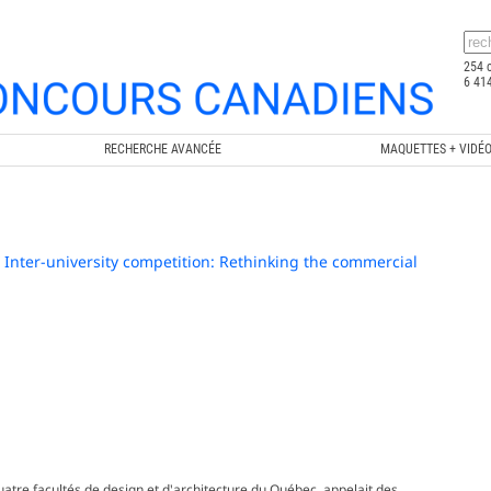
254 
6 414
RECHERCHE AVANCÉE
MAQUETTES + VIDÉ
/ Inter-university competition: Rethinking the commercial
uatre facultés de design et d'architecture du Québec, appelait des