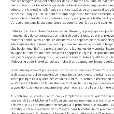
tous les usagers se voient cohabiter dans un même lieu : aucune barrière p
piétons sont prioritaires et l’espace viaire bénéficie d’un dégagement dest
adopteront le modèle hollandais seront ponctuées de structures dites gén
disposés. Chaque cubicule peut être aménagé d’une manière différente selo
seront dissimulés dans la structure ». Le jury a apprécié le traitement g
d’articulation dans le dialogue entre les commerces, la rue et le quartier.
Intitulé « De-Hierarchize the Commercial Street », le projet qui remporta
montréalaise de son organisation hiérarchique et rigide. Le projet préc
multifonctionnel à trois échelles distinctes. Les espaces piétons sont él
intervient sur des commerces ayant pignon sur rue en remodelant l’orga
plus hygiénique. Enfin, le projet s’approprie les ruelles de Montréal, in
souligné la richesse du texte explicatif et apprécié « que la proposition mè
des petits espaces intrigants ». Les dessins sont toutefois qualifiés de « tr
Melbourne et de Bruxelles, qui est moins bien adaptée aux hivers québéco
Quels enseignements pouvons-nous tirer de ce concours d’idées ? Tous l
architecturales qui se soucient de la qualité de l’architecture urbaine e
santé publique et la qualité des espaces publics. Toutefois, à l’exception 
véritablement traiter de la question de l’inclusivité. En esquivant des enje
propositions demeurent incomplètes pour repenser la ville à la lumière de
Au contraire, le projet « Trait d’union » s’implante au sein du quartier du 
boulevards Saint-Michel et Pie-IX. Le secteur où intervient le projet « cor
17e avenue ». Cette implantation renvoie à la problématique suivante : «
climatiques et à la réactivité dans l’espace dans l’éventualité de prochaine
plus vulnérable à l’exclusion sociale et à la ségrégation dans l’offre comm