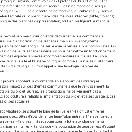
hysique [n’existe] entre voitures et piétons ou bus et vélos ». Les
iné à faciliter la distanciation sociale. Les rues montréalaises qui
ériques : « […] une quarantaine de modules, ou cubicules, [y] seront
n l’activité qui y prend place : des meubles intégrés (table, cloisons)
raphique des planches de présentation, tout en soulignant le manque
 le second prix avait pour objet de détourner la rue commerciale
onise une transformation de l’espace urbain en un écosystème
argis en ne conservant qu’une seule voie réservée aux automobilistes. On
nisation de leurs espaces intérieurs pour permettre un fonctionnement
carnant des espaces annexes et complémentaires aux rues. Le jury a
ne vers la ruelle et l’arrière-boutique, comme si la rue se dilatait vers
istes » d’autant qu’ils « font appel à une typologie inspirée de
is ».
es projets abordent la commande en élaborant des stratégies
t de son impact sur des thèmes communs tels que le verdissement, la
notable du projet lauréat, les propositions ne parviennent pas à
ux socioculturels relatifs à l’implantation du projet et à ses usagers, ces
s crises actuelles.
Petit Maghreb, se situant le long de la rue Jean-Talon Est entre les
respond aux têtes d'îlots de la rue Jean-Talon entre la 14e avenue et la
 la rue Jean-Talon est mésadaptée pour la lutte aux changements
s crises sanitaires », tandis que « la population du quartier est d’autant
erciale ». Le projet souligne aussi le caractère éclectique du cadre bâti,