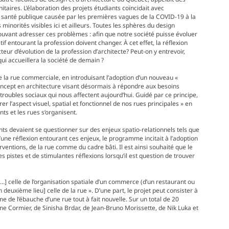
taires. L’élaboration des projets étudiants coïncidait avec
 santé publique causée par les premières vagues de la COVID-19 à la
inorités visibles ici et ailleurs. Toutes les sphères du design
ouvant adresser ces problèmes : afin que notre société puisse évoluer
atif entourant la profession doivent changer. À cet effet, la réflexion
eur d’évolution de la profession d’architecte? Peut-on y entrevoir,
qui accueillera la société de demain ?
la rue commerciale, en introduisant l’adoption d’un nouveau «
n concept en architecture visant désormais à répondre aux besoins
troubles sociaux qui nous affectent aujourd’hui. Guidé par ce principe,
 l’aspect visuel, spatial et fonctionnel de nos rues principales » en
nts et les rues s’organisent.
ts devaient se questionner sur des enjeux spatio-relationnels tels que
’une réflexion entourant ces enjeux, le programme incitait à l’adoption
rventions, de la rue comme du cadre bâti. Il est ainsi souhaité que le
 pistes et de stimulantes réflexions lorsqu’il est question de trouver
[…] celle de l’organisation spatiale d’un commerce (d’un restaurant ou
n deuxième lieu] celle de la rue ». D’une part, le projet peut consister à
 de l’ébauche d’une rue tout à fait nouvelle. Sur un total de 20
ne Cormier, de Sinisha Brdar, de Jean-Bruno Morissette, de Nik Luka et