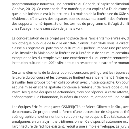
programmatique nouveau, une première au Canada, s’inspirant d’instituti
Genève, 2012). Ce concept de l’ère numérique est explicité à l’aide d’une ana
que la bibliothèque est à la lecture ». La maison de la littérature du XXIe 
résidences d’écrivains des espaces publics pouvant accueillir des événement
des supports numériques. Selon les termes du programme, il s’agit d’un l
chez l’usager « une sensation de jamais vu ».
La concrétisation de ce projet prend place dans l’ancien temple Wesley, dé
bibliothèque publique de la ville en 1946. Construit en 1848 sous la direct
classé au registre du patrimoine culturel du Québec, impose une présence 
ville. Installer la Maison de la littérature à l’intérieur de ses murs consti
exceptionnelles du temple avec une expérience du lieu censée renouveler
institution culturelle du XXIe siècle tout en respectant le caractère monum
Certains éléments de la description du concours préfigurent les réponse
le cadre du concours et les travaux se limitent essentiellement à l’intérie
travailler leur proposition en collaboration avec un scénographe. On po
est une mise en scène spatiale contenue à l’intérieur de l’enveloppe du te
Parmi les quatre équipes sélectionnées, trois ont répondu à cette attente
scénographe Luc Plamondon, lauréats du concours, ont adopté une positi
Les équipes Éric Pelletier, avec GSMPRJCT°, et Brière Gilbert + In Situ, av
de parcours. Ce projet prend la forme d’une succession de séquences thé
scénographie entretiennent une relation « symbiotique ». Des tableaux, 
amalgamés en un labyrinthe tridimensionnel. Ce dispositif autonome occu
l’architecture de l’édifice existant, réduit à une simple enveloppe. Le jury