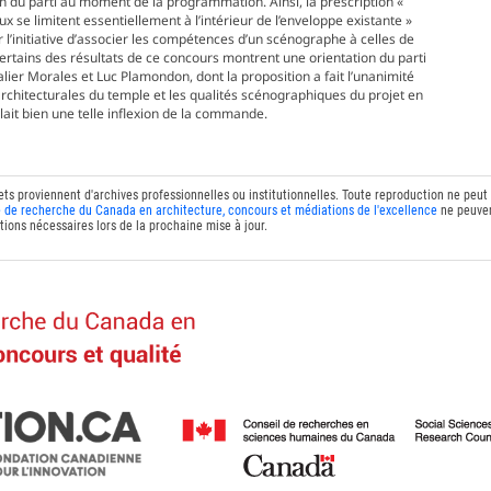
on du parti au moment de la programmation. Ainsi, la prescription «
 se limitent essentiellement à l’intérieur de l’enveloppe existante »
r l’initiative d’associer les compétences d’un scénographe à celles de
certains des résultats de ce concours montrent une orientation du parti
ier Morales et Luc Plamondon, dont la proposition a fait l’unanimité
architecturales du temple et les qualités scénographiques du projet en
ait bien une telle inflexion de la commande.
ets proviennent d'archives professionnelles ou institutionnelles. Toute reproduction ne peut
 de recherche du Canada en architecture, concours et médiations de l'excellence
ne peuven
tions nécessaires lors de la prochaine mise à jour.