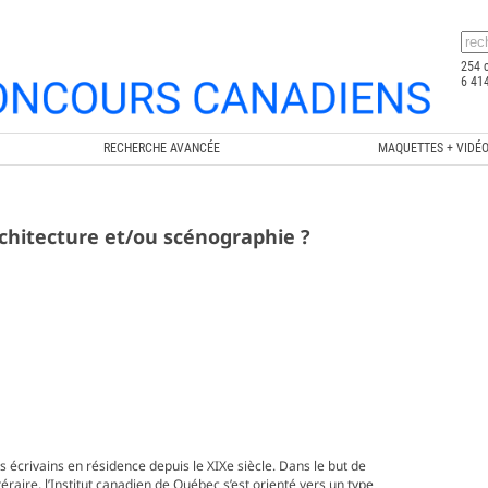
254 
6 414
RECHERCHE AVANCÉE
MAQUETTES + VIDÉ
chitecture et/ou scénographie ?
s écrivains en résidence depuis le XIXe siècle. Dans le but de
téraire, l’Institut canadien de Québec s’est orienté vers un type