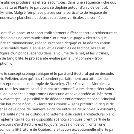
bré afin de produire les effets escomptés, dans une séquence riche qui,
t, In Situ et Plante, le parcours se déploie autour d’un vide central,
d’Ariane. Malgré l’emphase placée sur la verticalité de l’espace de
x nouveaux planchers et deux circulations verticales cloisonnées,
ont développé un rapport radicalement différent entre architecture et
 technologies de communication : un « marque-page » électronique
 reflète ce minimalisme, créant un espace dégagé où la déambulation
dissimulés dans le sous-sol et les combles de l’édifice, les seuls
a figure d’un pont suspendu dans le volume de la nef, et les vitrines,
e de tangibilité, le projet a été évalué par le jury comme « trop
ption ».
re le concept scénographique et le parti architectural qui en découle.
 Pelletier, bien qu’elles répondent parfaitement aux attentes du
 exceptionnelles du temple de Staveley. Chez Chevalier Morales, la
là où tous les autres candidats ont accommodé la résidence d’écrivains
choisi de placer ces programmes dans une annexe accolée au bâtiment
x avantages : la possibilité de dégager entièrement l’espace principal
t d’un bâtiment icône, la « lanterne urbaine », sans prendre le risque de
et se développe de manière évidente entre les deux niveaux existants,
atérialité riche se distinguent nettement du cadre architectural blanc
mplémentarité où les dispositifs scénographiques tirent parti de la
oncours d’architecture est toujours l’occasion de confronter une
on de la littérature de Québec, la situation exceptionnelle offerte par