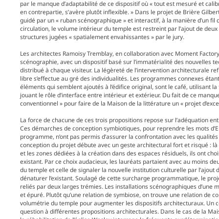
par le manque d’adaptabilité de ce dispositif où « tout est mesuré et cali
en contrepartie, s’avère plutôt inflexible. » Dans le projet de Brière Gilber
guidé par un « ruban scénographique » et interactif, à la manière d’un fil 
circulation, le volume intérieur du temple est restreint par l’ajout de deu
structures jugées « spatialement envahissantes » par le jury.
Les architectes Ramoisy Tremblay, en collaboration avec Moment Factory 
scénographie, avec un dispositif basé sur l’immatérialité des nouvelles
distribué à chaque visiteur. La légèreté de l’intervention architecturale
libre s’effectue au gré des individualités. Les programmes connexes étant 
éléments qui semblent ajoutés à l’édifice original, sont le café, utilisant l
jouant le rôle d’interface entre intérieur et extérieur. Du fait de ce manqu
conventionnel » pour faire de la Maison de la littérature un « projet d’exce
La force de chacune de ces trois propositions repose sur l’adéquation ent
Ces démarches de conception symbiotiques, pour reprendre les mots d’Eric
programme, n’ont pas permis d’assurer la confrontation avec les qualités
conception du projet débute avec un geste architectural fort et risqué : 
et les zones dédiées à la création dans des espaces résiduels, ils ont 
existant. Par ce choix audacieux, les lauréats partaient avec au moins deu
du temple et celle de signaler la nouvelle institution culturelle par l’ajou
dénaturer l’existant. Soulagé de cette surcharge programmatique, le proj
reliés par deux larges trémies. Les installations scénographiques d’une m
et épuré. Plutôt qu’une relation de symbiose, on trouve une relation de co
volumétrie du temple pour augmenter les dispositifs architecturaux. Un c
question à différentes propositions architecturales. Dans le cas de la Mais