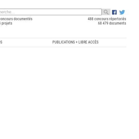
concours documentés
488 concours répertoriés
 projets
68 479 documents
OS
PUBLICATIONS + LIBRE ACCÈS