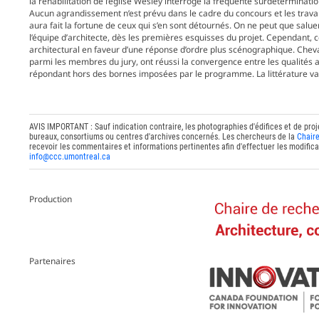
la réhabilitation de l’église Wesley interroge la fréquente surdéterminati
Aucun agrandissement n’est prévu dans le cadre du concours et les travaux
aura fait la fortune de ceux qui s’en sont détournés. On ne peut que salue
l’équipe d’architecte, dès les premières esquisses du projet. Cependant, 
architectural en faveur d’une réponse d’ordre plus scénographique. Cheval
parmi les membres du jury, ont réussi la convergence entre les qualités 
répondant hors des bornes imposées par le programme. La littérature val
AVIS IMPORTANT : Sauf indication contraire, les photographies d'édifices et de proj
bureaux, consortiums ou centres d'archives concernés. Les chercheurs de la
Chaire
recevoir les commentaires et informations pertinentes afin d'effectuer les modifica
info@ccc.umontreal.ca
Production
Partenaires