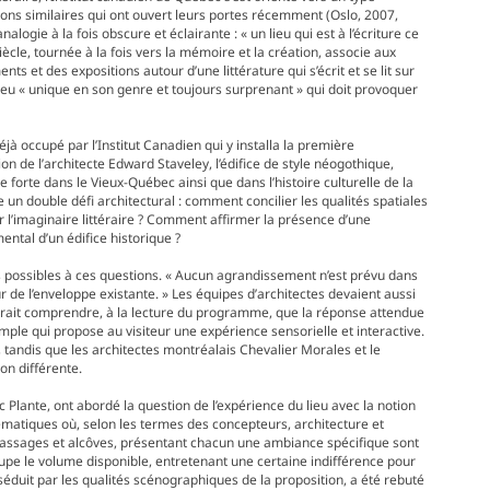
ons similaires qui ont ouvert leurs portes récemment (Oslo, 2007,
logie à la fois obscure et éclairante : « un lieu qui est à l’écriture ce
siècle, tournée à la fois vers la mémoire et la création, associe aux
s et des expositions autour d’une littérature qui s’écrit et se lit sur
ieu « unique en son genre et toujours surprenant » qui doit provoquer
jà occupé par l’Institut Canadien qui y installa la première
ion de l’architecte Edward Staveley, l’édifice de style néogothique,
forte dans le Vieux-Québec ainsi que dans l’histoire culturelle de la
tue un double défi architectural : comment concilier les qualités spatiales
 l’imaginaire littéraire ? Comment affirmer la présence d’une
ental d’un édifice historique ?
s possibles à ces questions. « Aucun agrandissement n’est prévu dans
ur de l’enveloppe existante. » Les équipes d’architectes devaient aussi
urrait comprendre, à la lecture du programme, que la réponse attendue
mple qui propose au visiteur une expérience sensorielle et interactive.
, tandis que les architectes montréalais Chevalier Morales et le
on différente.
ec Plante, ont abordé la question de l’expérience du lieu avec la notion
matiques où, selon les termes des concepteurs, architecture et
passages et alcôves, présentant chacun une ambiance spécifique sont
pe le volume disponible, entretenant une certaine indifférence pour
, séduit par les qualités scénographiques de la proposition, a été rebuté