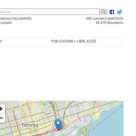
concours documentés
488 concours répertoriés
 projets
68 479 documents
OS
PUBLICATIONS + LIBRE ACCÈS
+
−