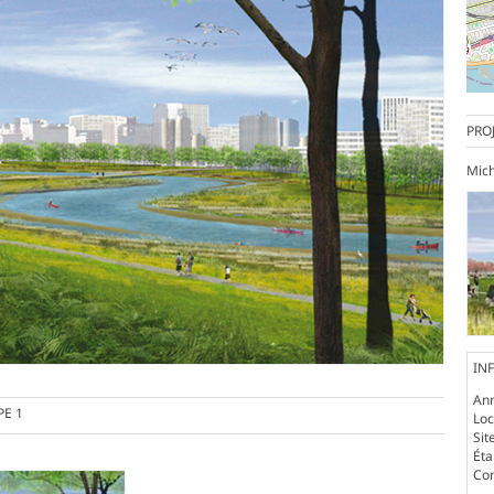
PRO
Mich
IN
An
PE 1
Loc
Sit
Ét
Co