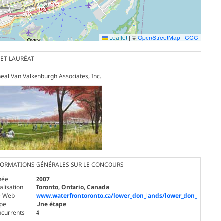
Leaflet
|
©
OpenStreetMap
-
CCC
JET LAURÉAT
eal Van Valkenburgh Associates, Inc.
FORMATIONS GÉNÉRALES SUR LE CONCOURS
née
2007
alisation
Toronto, Ontario, Canada
e Web
www.waterfrontoronto.ca/lower_don_lands/lower_don_
ape
Une étape
ncurrents
4