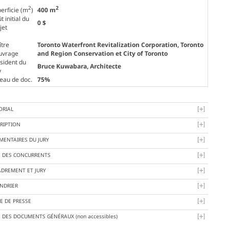
2
2
erficie (m
)
400 m
t initial du
0 $
jet
tre
Toronto Waterfront Revitalization Corporation, Toronto
uvrage
and Region Conservation et City of Toronto
sident du
Bruce Kuwabara
, Architecte
y
eau de doc.
75%
ORIAL
RIPTION
ENTAIRES DU JURY
E DES CONCURRENTS
DREMENT ET JURY
NDRIER
E DE PRESSE
E DES DOCUMENTS GÉNÉRAUX
(non accessibles)