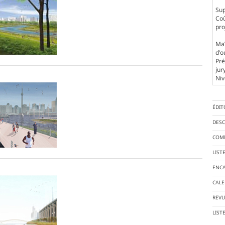
Sup
Coû
pro
Maî
d'o
Pré
jur
Niv
ÉDIT
DESC
COMM
LIST
ENCA
CALE
REVU
LIST