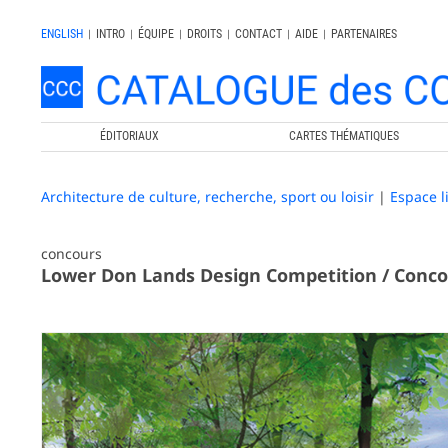
ENGLISH
|
INTRO
|
ÉQUIPE
|
DROITS
|
CONTACT
|
AIDE
|
PARTENAIRES
ÉDITORIAUX
CARTES THÉMATIQUES
Architecture de culture, recherche, sport ou loisir
|
Espace l
concours
Lower Don Lands Design Competition / Concou