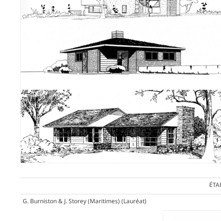
ÉTA
G. Burniston & J. Storey (Maritimes)
(Lauréat)