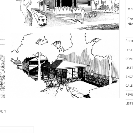
Maî
Con
Niv
ÉDIT
DESC
COMM
LIST
ENCA
CALE
REVU
LIST
PE 1