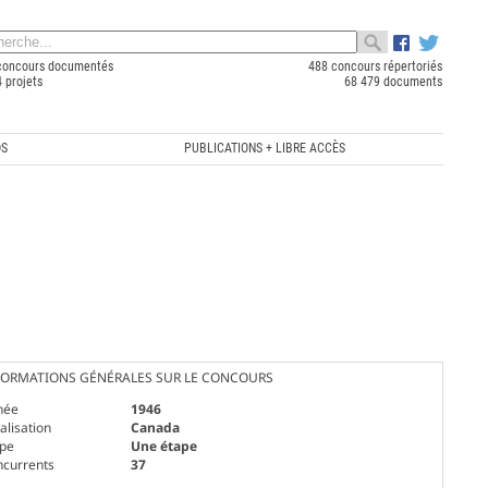
concours documentés
488 concours répertoriés
 projets
68 479 documents
OS
PUBLICATIONS + LIBRE ACCÈS
FORMATIONS GÉNÉRALES SUR LE CONCOURS
née
1946
alisation
Canada
ape
Une étape
ncurrents
37