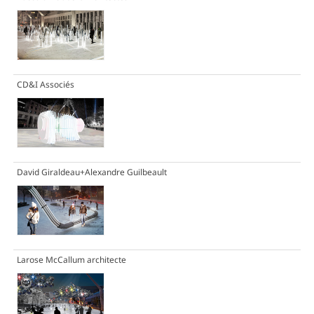
CD&I Associés
David Giraldeau+Alexandre Guilbeault
Larose McCallum architecte