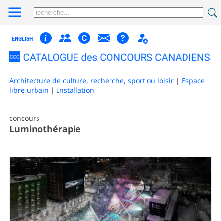
ENGLISH
Architecture de culture, recherche, sport ou loisir
|
Espace
libre urbain
|
Installation
concours
Luminothérapie