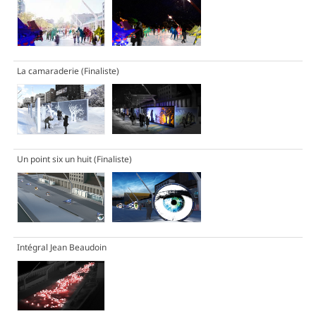
La camaraderie
(Finaliste)
Un point six un huit
(Finaliste)
Intégral Jean Beaudoin