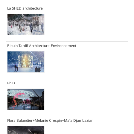
La SHED architecture
Blouin Tardif Architecture-Environnement
Ph.D
Flora Balandier+Mélanie Crespin+Maïa Djambazian