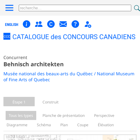
ENGLISH
Concurrent
Behnisch architekten
Musée national des beaux-arts du Québec / National Museum
of Fine Arts of Quebec
Étape 1
Construit
Tous les types
Planche de présentation
Perspective
Diagramme
Schéma
Plan
Coupe
Élévation