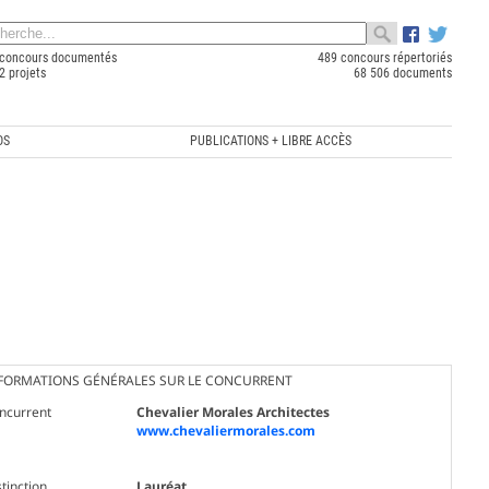
concours documentés
489 concours répertoriés
2 projets
68 506 documents
OS
PUBLICATIONS + LIBRE ACCÈS
FORMATIONS GÉNÉRALES SUR LE CONCURRENT
ncurrent
Chevalier Morales Architectes
www.chevaliermorales.com
tinction
Lauréat