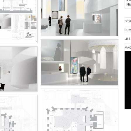
Ni
DES
COM
LIS
MAQ