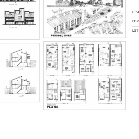
DES
COM
LIS