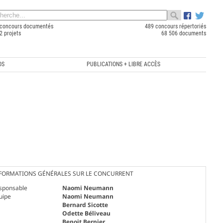
concours documentés
489 concours répertoriés
2 projets
68 506 documents
OS
PUBLICATIONS + LIBRE ACCÈS
FORMATIONS GÉNÉRALES SUR LE CONCURRENT
sponsable
Naomi Neumann
uipe
Naomi Neumann
Bernard Sicotte
Odette Béliveau
Benoit Bernier