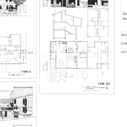
Dis
Ni
DES
COM
LIS