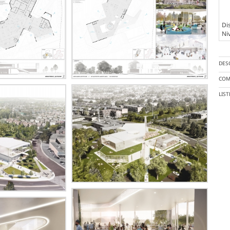
Dis
Ni
DES
COM
LIS