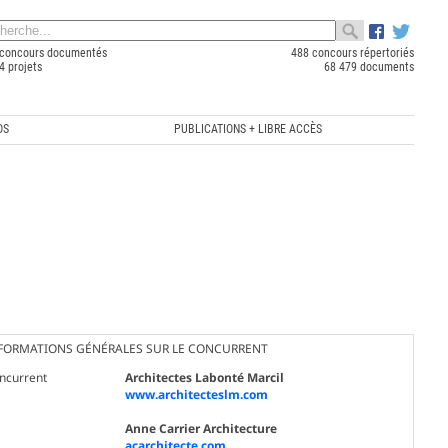
concours documentés
488 concours répertoriés
4 projets
68 479 documents
OS
PUBLICATIONS + LIBRE ACCÈS
FORMATIONS GÉNÉRALES SUR LE CONCURRENT
ncurrent
Architectes Labonté Marcil
www.architecteslm.com
Anne Carrier Architecture
acarchitecte.com