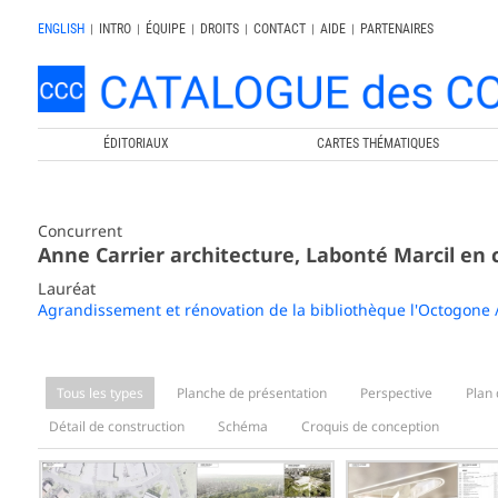
ENGLISH
|
INTRO
|
ÉQUIPE
|
DROITS
|
CONTACT
|
AIDE
|
PARTENAIRES
ÉDITORIAUX
CARTES THÉMATIQUES
Concurrent
Anne Carrier architecture, Labonté Marcil en
Lauréat
Agrandissement et rénovation de la bibliothèque l'Octogone 
Tous les types
Planche de présentation
Perspective
Plan 
Détail de construction
Schéma
Croquis de conception