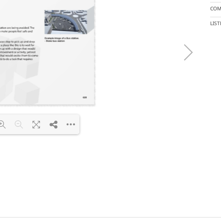
COM
LIS
DF 100% ...