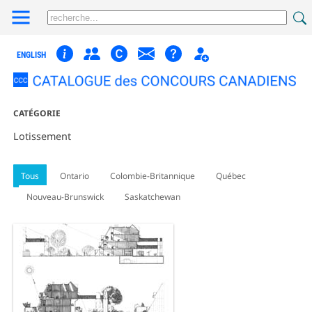
ENGLISH
CATÉGORIE
Lotissement
Tous
Ontario
Colombie-Britannique
Québec
Nouveau-Brunswick
Saskatchewan