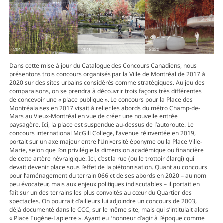
Dans cette mise à jour du Catalogue des Concours Canadiens, nous
présentons trois concours organisés par la Ville de Montréal de 2017 à
2020 sur des sites urbains considérés comme stratégiques. Au jeu des
comparaisons, on se prendra à découvrir trois façons très différentes
de concevoir une « place publique ». Le concours pour la Place des
Montréalaises en 2017 visait à relier les abords du métro Champ-de-
Mars au Vieux-Montréal en vue de créer une nouvelle entrée
paysagère. Ici, la place est suspendue au-dessus de l’autoroute. Le
concours international McGill College, l’avenue réinventée en 2019,
portait sur un axe majeur entre l’Université éponyme ou la Place Ville-
Marie, selon que l’on privilégie la dimension académique ou financière
de cette artère névralgique. Ici, c’est la rue (ou le trottoir élargi) qui
devait devenir place sous l’effet de la piétonnisation. Quant au concours
pour l’aménagement du terrain 066 et de ses abords en 2020 – au nom
peu évocateur, mais aux enjeux politiques indiscutables – il portait en
fait sur un des terrains les plus convoités au cœur du Quartier des
spectacles. On pourrait d’ailleurs lui adjoindre un concours de 2003,
déjà documenté dans le CCC, sur le même site, mais qui s’intitulait alors
« Place Eugène-Lapierre ». Ayant eu l’honneur d’agir à l’époque comme