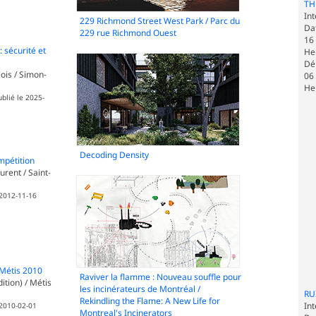
TH
Int
229 Richmond Street West Park / Parc du
Dat
229 rue Richmond Ouest
16
 sécurité et
He
Dé
ois / Simon-
06
He
ublié le 2025-
Decoding Density
mpétition
rent / Saint-
 2012-11-16
 Métis 2010
Raviver la flamme : Nouveau souffle pour
ition) / Métis
les incinérateurs de Montréal /
RU
Rekindling the Flame: A New Life for
Int
 2010-02-01
Montreal's Incinerators