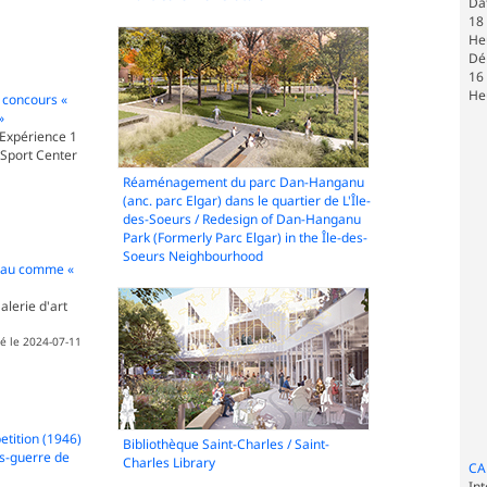
Dat
18
He
Dé
16
He
 concours «
»
 Expérience 1
e Sport Center
Réaménagement du parc Dan-Hanganu
(anc. parc Elgar) dans le quartier de L'Île-
des-Soeurs / Redesign of Dan-Hanganu
Park (Formerly Parc Elgar) in the Île-des-
Soeurs Neighbourhood
'eau comme «
alerie d'art
ié le 2024-07-11
tition (1946)
Bibliothèque Saint-Charles / Saint-
ès-guerre de
Charles Library
CA
Int