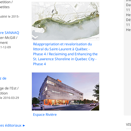
tition /
Dat
etites
11
He
publié le 2015-
Dé
11
He
ntre SANAAQ
r-McGill /
pment
Réappropriation et revalorisation du
21-12-09
littoral du Saint-Laurent à Québec -
Phase 4 / Reclaiming and Enhancing the
St. Lawrence Shoreline in Quebec City -
Phase 4
z de
e de l'Est /
ition
 le 2016-03-29
Espace Rivière
VI
les éditoriaux ►