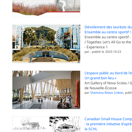
Dévoilement des lauréats du
Ensemble au centre sportif ! 
Ensemble au centre sportif -
/ Together, Let's All Go to th
- Experience 1
par
, publié le 2025-10-23
L'espace public au bord de l
Un grand bon lieu »
Art Gallery of Nova Scotia / G
de Nouvelle-Écosse
par
Shantanu Biwas Linkon
, publ
Canadian Small House Compe
: la première initiative d'apr
la SCHL