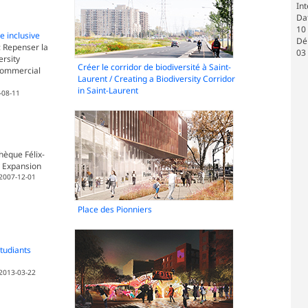
Int
Dat
10
le inclusive
Dé
: Repenser la
03
ersity
Créer le corridor de biodiversité à Saint-
 commercial
Laurent / Creating a Biodiversity Corridor
in Saint-Laurent
-08-11
hèque Félix-
ry Expansion
 2007-12-01
Place des Pionniers
tudiants
 2013-03-22