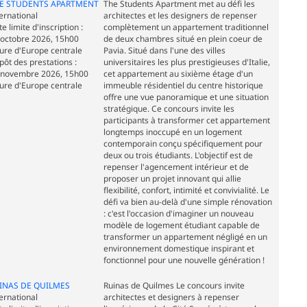
E STUDENTS APARTMENT
The Students Apartment met au défi les
ernational
architectes et les designers de repenser
e limite d'inscription :
complètement un appartement traditionnel
 octobre 2026, 15h00
de deux chambres situé en plein coeur de
ure d'Europe centrale
Pavia. Situé dans l'une des villes
pôt des prestations :
universitaires les plus prestigieuses d'Italie,
 novembre 2026, 15h00
cet appartement au sixième étage d'un
ure d'Europe centrale
immeuble résidentiel du centre historique
offre une vue panoramique et une situation
stratégique. Ce concours invite les
participants à transformer cet appartement
longtemps inoccupé en un logement
contemporain conçu spécifiquement pour
deux ou trois étudiants. L'objectif est de
repenser l'agencement intérieur et de
proposer un projet innovant qui allie
flexibilité, confort, intimité et convivialité. Le
défi va bien au-delà d'une simple rénovation
: c'est l'occasion d'imaginer un nouveau
modèle de logement étudiant capable de
transformer un appartement négligé en un
environnement domestique inspirant et
fonctionnel pour une nouvelle génération !
INAS DE QUILMES
Ruinas de Quilmes Le concours invite
ernational
architectes et designers à repenser