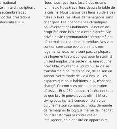
ernational
Nous nous réveillons face à des écrans
e limite d'inscription :
lumineux. Nous travaillons depuis la table de
 septembre 2026
la cuisine. Nous tissons des liens au-delà des
pôt des prestations :
fuseaux horaires. Nous déménageons sans
 décembre 2026
crier gare. Les phénomènes climatiques
bouleversent nos habitudes. La notion de
propriété cède la place à celle d'accès. Vie
privée et vie communautaire s'entremêlent
désormais de manière inattendue. Nos vies
sont en constante évolution, mais nos
logements, eux, ne le sont pas. La plupart
des logements sont conçus pour la stabilité :
un seul emploi, une seule ville, une routine
prévisible. Pourtant, aujourd'hui, la vie se
transforme d'heure en heure, de saison en
saison. Notre mode de vie a évolué. Les
espaces que nous habitions, eux, n'ont pas
changé. Ce concours pose une question
décisive : Et si 250 pieds carrés étaient tout
ce que la ville pouvait vous offrir ? Micro
Living vous invite à concevoir bien plus
qu'une maison compacte. Il vous demande
de réimaginer la logique même de l'habitat
pour transformer la contrainte en
intelligence, et la densité en opportunité.