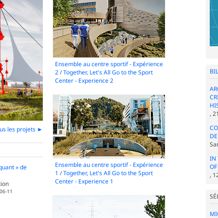
Ensemble au centre sportif - Expérience
BI
2 / Together, Let's All Go to the Sport
Center - Experience 2
AR
CR
HI
, 
CO
ous les projets ►
DE
Sa
IN
Ensemble au centre sportif - Expérience
OF
quant » de
1 / Together, Let's All Go to the Sport
, 
Center - Experience 1
ion
-06-11
SÉ
MI