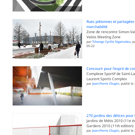
Rues piétonnes et partagées :
marchabilité
Zone de rencontre Simon-Val
Valois Meeting Zone
par
Tchango Cyrille Ngamaleu
, p
05-22
Concourir pour l'esprit de co
Complexe Sportif de Saint-Lau
Laurent Sports Complex
par
Jean-Pierre Chupin
, publié le
270 jardins des délices pour
Jardins de Métis 2010 (11e éd
Gardens 2010 (11th edition)
par
Jean-Pierre Chupin
, publié le