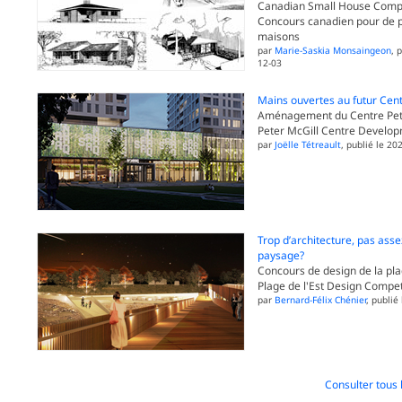
Canadian Small House Compe
Concours canadien pour de p
maisons
par
Marie-Saskia Monsaingeon
, 
12-03
Mains ouvertes au futur Ce
Aménagement du Centre Pete
Peter McGill Centre Develo
par
Joëlle Tétreault
, publié le 20
Trop d’architecture, pas asse
paysage?
Concours de design de la plag
Plage de l'Est Design Compet
par
Bernard-Félix Chénier
, publié
Consulter tous 