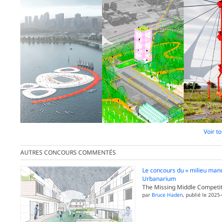
Voir t
AUTRES CONCOURS COMMENTÉS
Le concours du « milieu man
Urbanarium
The Missing Middle Competit
par
Bruce Haden
, publié le 2025