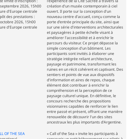
e limite d'inscription :
l'expérience de la Cité Sacrée à travers la
 septembre 2026, 15h00
création d'un musée contemporain à ciel
ure d'Europe centrale
ouvert. Il porte sur la conception d'un
pôt des prestations :
nouveau centre d'accueil, conçu comme la
 octobre 2026, 15h00
porte d'entrée principale du site, ainsi que
ure d'Europe centrale
sur une série d'interventions architecturales
et paysagères à petite échelle visant à
améliorer l'accessibilité et à enrichir le
parcours du visiteur. Ce projet dépasse la
simple conception d'un bâtiment. Les
participants sont invités à élaborer une
stratégie intégrée reliant architecture,
paysage et patrimoine, transformant les
ruines en un récit cohérent et captivant. Des
sentiers et points de vue aux dispositifs
d'information et aires de repos, chaque
élément doit contribuer à enrichir la
compréhension et la perception de ce
paysage culturel unique. En définitive, le
concours recherche des propositions
visionnaires capables de renforcer le lien
entre passé et présent, offrant une manière
renouvelée de découvrir l'un des sites
ancestraux les plus importants d'Argentine.
LL OF THE SEA
« Call of the Sea » invite les participants à
ernational
concevoir un petit hébergement sur pilotis à