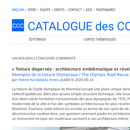
ENGLISH
|
INTRO
|
ÉQUIPE
|
DROITS
|
CONTACT
|
AIDE
|
PARTENAIRES
ÉDITORIAUX
CARTES THÉMATIQUES
UN NOUVEAU CONCOURS COMMENTÉ
« Toiture dispersée : architecture emblématique et réutil
Réemploi de la toiture Olympique / The Olympic Roof Reuse
par
Yolene Handabaka Ames
, publié le
2026-06-23
La toiture du Stade olympique de Montréal occupe une place unique dans
collectif québécois. Bien plus qu’une simple structure technique, elle inc
d’un demi-siècle l’ambition monumentale des Jeux olympiques de 1976, l’
moderniste de la ville et l’un des symboles architecturaux les plus recon
Montréal. Pourtant, cette toiture est arrivée au terme de son cycle de vie.
déconstruction soulève donc une question rarement posée en architectur
un monument lorsque ses matériaux survivent à son architecture même