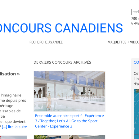
255 
6 442
RECHERCHE AVANCÉE
MAQUETTES + VIDÉ
DERNIERS CONCOURS ARCHIVÉS
CO
isation »
Ce
l'i
d'
 l’imaginaire
arne depuis près
héritage
naissables de
Ensemble au centre sportif - Expérience
 Sa
3 / Together, Let's All Go to the Sport
e : que devient
Center - Experience 3
 ?
[...] lire la suite