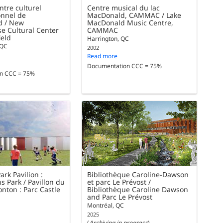
tre culturel
Centre musical du lac
onnel de
MacDonald, CAMMAC / Lake
d / New
MacDonald Music Centre,
e Cultural Center
CAMMAC
ield
Harrington, QC
 QC
2002
Read more
Documentation CCC = 75%
n CCC = 75%
rk Pavilion :
Bibliothèque Caroline-Dawson
s Park / Pavillon du
et parc Le Prévost /
nton : Parc Castle
Bibliothèque Caroline Dawson
and Parc Le Prévost
Montréal, QC
2025
(
Archiving in progress
)