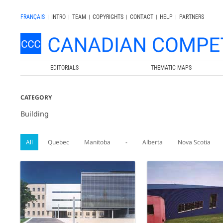
FRANÇAIS
|
INTRO
|
TEAM
|
COPYRIGHTS
|
CONTACT
|
HELP
|
PARTNERS
EDITORIALS
THEMATIC MAPS
CATEGORY
Building
All
Quebec
Manitoba
-
Alberta
Nova Scotia