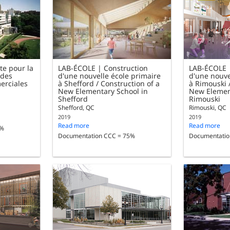
te pour la
LAB-ÉCOLE | Construction
LAB-ÉCOLE 
 des
d'une nouvelle école primaire
d'une nouve
erciales
à Shefford / Construction of a
à Rimouski 
New Elementary School in
New Elemen
Shefford
Rimouski
Shefford, QC
Rimouski, QC
2019
2019
Read more
Read more
5%
Documentation CCC = 75%
Documentatio