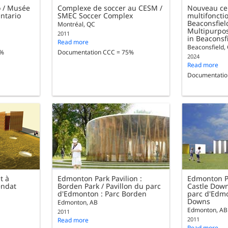
o / Musée
Complexe de soccer au CESM /
Nouveau cen
Ontario
SMEC Soccer Complex
multifoncti
Beaconsfiel
Montréal, QC
Multipurpos
2011
in Beaconsf
Read more
Beaconsfield,
5%
Documentation CCC = 75%
2024
Read more
Documentatio
t à
Edmonton Park Pavilion :
Edmonton Pa
endat
Borden Park / Pavillon du parc
Castle Down
e
d'Edmonton : Parc Borden
parc d'Edmo
Downs
Edmonton, AB
Edmonton, AB
2011
2011
Read more
Read more