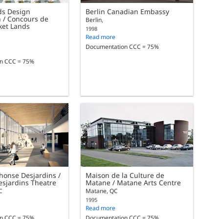
ds Design
Berlin Canadian Embassy
 / Concours de
Berlin,
ket Lands
1998
Read more
Documentation CCC = 75%
n CCC = 75%
honse Desjardins /
Maison de la Culture de
sjardins Theatre
Matane / Matane Arts Centre
C
Matane, QC
1995
Read more
n CCC = 75%
Documentation CCC = 75%