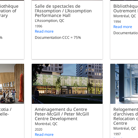
liothèque
Salle de spectacles de
Bibliothèqu
ation of
l'Assomption / L'Assomption
Outremont 
rary
Performance Hall
Montréal, QC
L'Assomption, QC
1994
1996
Read more
Read more
Documentatio
5%
Documentation CCC = 75%
otia /
Aménagement du Centre
Relogement
elle-
Peter-McGill / Peter McGill
d'archives 
Centre Development
Relocation 
Centre
Montréal, QC
Montréal, QC
2020
1997
Read more