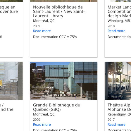
asque en
Nouvelle bibliothèque de
Market Lan
Adventure
Saint-Laurent / New Saint-
Competition
Laurent Library
design Mar
Montréal, QC
Winnipeg, MB
2009
2018
Read more
Read more
5%
Documentation CCC = 75%
Documentatio
e /
Grande Bibliothèque du
Théâtre Alp
and the
Québec (GBQ)
Alphonse De
Montréal, QC
Repentigny, Q
2000
2017
Read more
Read more
Documentation CCC = 75%
Documentatio