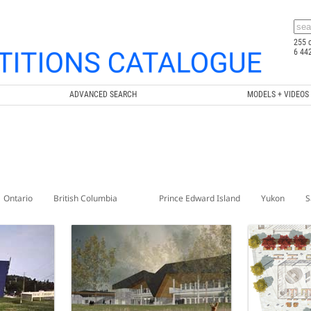
255 
6 44
ADVANCED SEARCH
MODELS + VIDEOS
Ontario
British Columbia
Prince Edward Island
Yukon
S